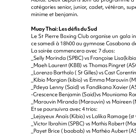
catégories senior, junior, cadet, vétéran, s
minime et benjamin.
Muay Thai: Les défis du Sud
Le St Pierre Boxing Club organise un gala 
ce samedi à 18h00 au gymnase Casabona de 
La soirée commencera avec 7 duos:
_Selly Morinda (SPBC) vs Françoise Lisa(kibio
_Maeh Laurent (KBB) vs Thomas Pingret (A
_Lorenzo Bartholo ( St Gilles) vs Cast Corenti
_Kibio Morgian (kibio) vs Emma Marouvin (M
_Pdeya Lenny (Said) vs Fandikana Xavier (
-Crescence Benjamin (Said)vs Mouniama Ro
_Marouvin Miranda (Marouvin) vs Maireen 
Et se poursuivra avec 4 trios:
_Lejoyeux Anaïs (Kibio) vs Lalika Ramage (st G
_Victor Ibrahim (SPBC) vs Mathis Robert (Ma
_Payet Brice ( baobab) vs Mathéo Aubert (AS