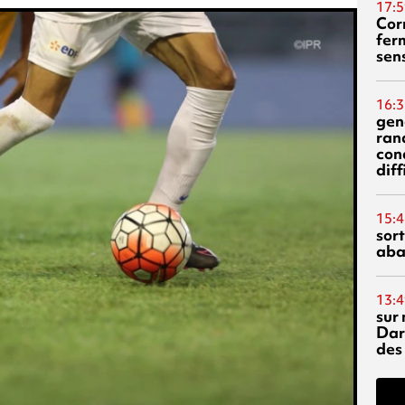
17:5
Corn
fer
sen
16:3
gen
ran
con
diff
15:4
sor
aba
13:4
sur 
Dar
des