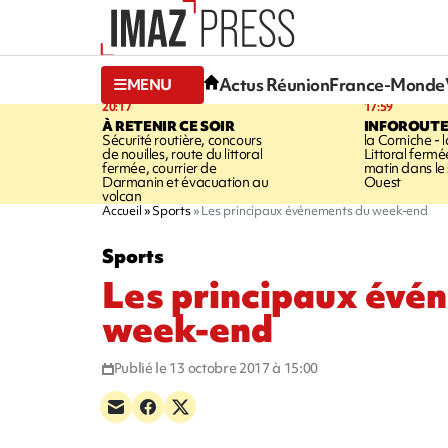
Actus Réunion
France-Monde
MENU
20:17
17:59
À RETENIR CE SOIR
INFOROUT
Sécurité routière, concours
la Corniche - 
de nouilles, route du littoral
Littoral ferm
fermée, courrier de
matin dans le
Darmanin et évacuation au
Ouest
volcan
Accueil
Sports
Les principaux événements du week-end
Sports
Les principaux évé
week-end
Publié le 13 octobre 2017 à 15:00