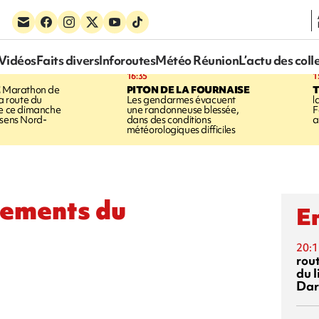
Vidéos
Faits divers
Inforoutes
Météo Réunion
L’actu des coll
16:35
1
E
Marathon de
PITON DE LA FOURNAISE
la route du
Les gendarmes évacuent
l
ée ce dimanche
une randonneuse blessée,
F
 sens Nord-
dans des conditions
a
météorologiques difficiles
nements du
En
20:1
rout
du l
Dar