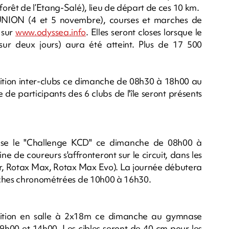
orêt de l’Etang-Salé), lieu de départ de ces 10 km.
UNION (4 et 5 novembre), courses et marches de
 sur
www.odyssea.info
. Elles seront closes lorsque le
ur deux jours) aura été atteint. Plus de 17 500
ition inter-clubs ce dimanche de 08h30 à 18h00 au
 participants des 6 clubs de l'île seront présents
anise le "Challenge KCD" ce dimanche de 08h00 à
e de coureurs s'affronteront sur le circuit, dans les
ior, Rotax Max, Rotax Max Evo). La journée débutera
nches chronométrées de 10h00 à 16h30.
tition en salle à 2x18m ce dimanche au gymnase
h00 et 14h00. Les cibles seront de 40 cm pour les