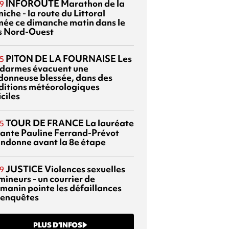
INFOROUTE
Marathon de la
9
iche - la route du Littoral
mée ce dimanche matin dans le
s Nord-Ouest
PITON DE LA FOURNAISE
Les
5
darmes évacuent une
donneuse blessée, dans des
ditions météorologiques
iciles
TOUR DE FRANCE
La lauréate
5
tante Pauline Ferrand-Prévot
ndonne avant la 8e étape
JUSTICE
Violences sexuelles
9
mineurs - un courrier de
manin pointe les défaillances
 enquêtes
PLUS D’INFOS