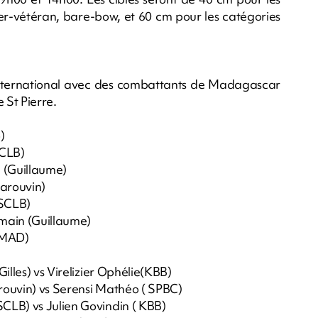
uper-vétéran, bare-bow, et 60 cm pour les catégories
international avec des combattants de Madagascar
St Pierre.
)
SCLB)
n (Guillaume)
arouvin)
ASCLB)
main (Guillaume)
(MAD)
illes) vs Virelizier Ophélie(KBB)
rouvin) vs Serensi Mathéo ( SPBC)
CLB) vs Julien Govindin ( KBB)