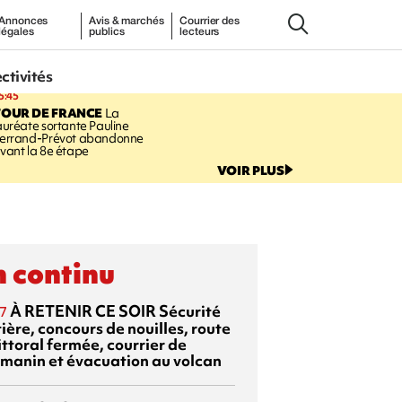
Annonces
Avis & marchés
Courrier des
légales
publics
lecteurs
ectivités
5:45
TOUR DE FRANCE
La
auréate sortante Pauline
errand-Prévot abandonne
vant la 8e étape
VOIR PLUS
 continu
À RETENIR CE SOIR
Sécurité
7
ière, concours de nouilles, route
ittoral fermée, courrier de
manin et évacuation au volcan