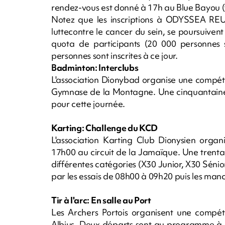
rendez-vous est donné à 17h au Blue Bayou (f
Notez que les inscriptions à ODYSSEA RE
luttecontre le cancer du sein, se poursuivent
quota de participants (20 000 personnes s
personnes sont inscrites à ce jour.
Badminton: Interclubs
L'association Dionybad organise une compét
Gymnase de la Montagne. Une cinquantaine de
pour cette journée.
Karting: Challenge du KCD
L'association Karting Club Dionysien org
17h00 au circuit de la Jamaïque. Une trentain
différentes catégories (X30 Junior, X30 Sén
par les essais de 08h00 à 09h20 puis les ma
Tir à l'arc: En salle au Port
Les Archers Portois organisent une compé
Albius. Deux départs sont au programme à 9