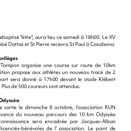
aptisé "élite", aura lieu ce samedi à 18h00. Le XV
bbé Dattas et St Pierre recevra St Paul à Casabona.
orilèges
du Tampon organise une course sur route de 10km
dition propose aux athlètes un nouveau tracé de 2
part sera donné à 17h00 devant le stade Klébert
e. Plus de 500 coureurs sont attendus.
 Odysséa
 sortie le dimanche 8 octobre, l’association RUN
ssance du nouveau parcours des 10 km Odysséa
connaissance sera encadrée par Jacques-Alban
licenciés-bénévoles de l' association. Le point de