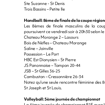
Ste Suzanne - St Denis
Trois Bassins – Petite Ile
Handball: 8ème de finale de la coupe région
Les 8èmes de finale masculins de la cou
poursuivent ce vendredi soir à 20h30 selon 
Chateau Morange 2 – Lasours
Bois de Nèfles – Chateau Morange
Saline – Joinville
Possession – Le Port
HBC Est Dionysien – St Pierre
JS Panonnaise – Tampon 20-44
JSB – St Gilles 36-25
Cambuston – Cressonnière 26-34
Notez qu'une seule rencontre féminine des 8
St Joseph et St Louis.
Volleyball: 5ème journée de championnat
La 4ème journée de championnat R1F aura lie