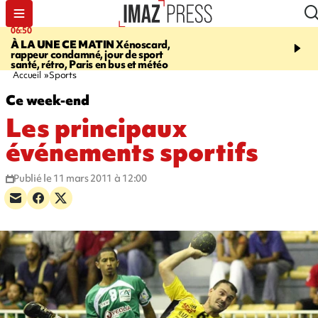
06:50
08:53
À LA UNE CE MATIN
Xénoscard,
SAINT-PAUL
JOUR DE
rappeur condamné, jour de sport
SANTÉ 2026
bouger, s’
santé, rétro, Paris en bus et météo
prendre soin de sa santé
Accueil
Sports
Ce week-end
Les principaux
événements sportifs
Publié le 11 mars 2011 à 12:00