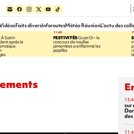
Vidéos
Faits divers
Inforoutes
Météo Réunion
L’actu des coll
11:20
1
E
À Saint-
FESTIVITÉS
Guan Di - le
S
dent après le
concours de nouilles
m
Jamaïque
pimentées a enflammé les
p
m
papilles
r
ges
l
nements
En
13:4
sur 
Dar
des
11:4