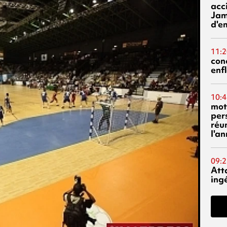
acci
Jam
d'e
11:2
con
enf
10:4
mot
per
réu
l'a
09:2
Att
ing