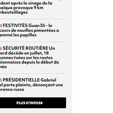
dent après le virage de la
aïque provoque 9 km
mbouteillages
FESTIVITÉS
Guan Di - le
0
cours de nouilles pimentées a
lammé les papilles
SÉCURITÉ ROUTIÈRE
Un
6
ard décède en juillet, 18
sonnes tuées sur les routes
nionnaises depuis le début de
nnée
PRÉSIDENTIELLE
Gabriel
5
al porte plainte, dénonçant une
érence russe
PLUS D’INFOS