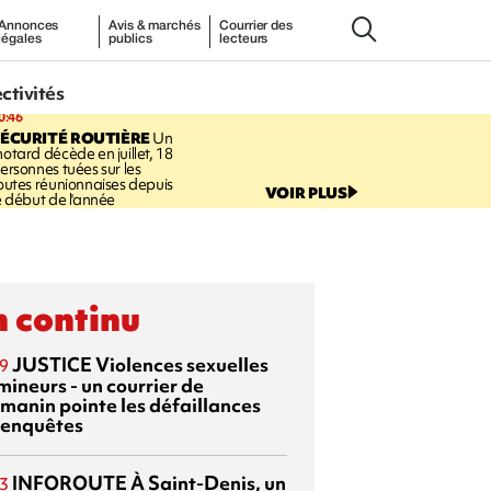
Annonces
Avis & marchés
Courrier des
légales
publics
lecteurs
ectivités
0:46
ÉCURITÉ ROUTIÈRE
Un
otard décède en juillet, 18
ersonnes tuées sur les
outes réunionnaises depuis
VOIR PLUS
e début de l'année
 continu
JUSTICE
Violences sexuelles
9
mineurs - un courrier de
manin pointe les défaillances
 enquêtes
INFOROUTE
À Saint-Denis, un
3