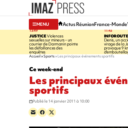
Actus Réunion
France-Monde
MENU
13:49
11:43
JUSTICE
Violences
INFOROUT
sexuelles sur mineurs - un
Denis, un acci
courrier de Darmanin pointe
virage de la 
les défaillances des
provoque 9 k
enquêtes
d'embouteilla
Accueil
Sports
Les principaux événements sportifs
Ce week-end
Les principaux évé
sportifs
Publié le 14 janvier 2011 à 10:00