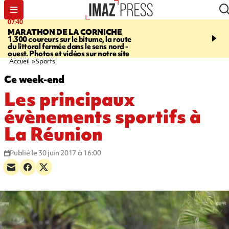
07:40
10:33
MARATHON DE LA CORNICHE
ASSOCIATIONS
Protec
1.300 coureurs sur le bitume, la route
l’enfance - une nouvelle
du littoral fermée dans le sens nord -
Stop VIF organisée à La
ouest. Photos et vidéos sur notre site
Accueil
Sports
Ce week-end
Les principaux
évènements sportifs à
La Réunion
Publié le 30 juin 2017 à 16:00