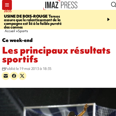
20:35
05:30
USINE DE BOIS-ROUGE
Tereos
SAINT-DENIS
Réouvert
assure que le ralentissement de la
téléphérique Papang à p
campagne est lié à la faible pureté
heures ce vendredi
des cannes
Accueil
Sports
Ce week-end
Les principaux résultats
sportifs
Publié le 19 mai 2013 à 18:35