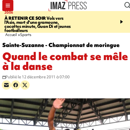
20:06
07:22
À RETENIR CE SOIR
Vols vers
JUSTICE
Le rappeur M
l'Asie, mort d'une gramoune,
Squale condamné à deu
cocottes minute, Guan Di et jeunes
des violences sur deux
footballeurs
Accueil
Sports
Sainte-Suzanne - Championnat de moringue
Quand le combat se mêle
à la danse
Publié le 12 décembre 2011 à 07:00