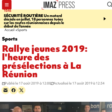
10:46
13:49
SÉCURITÉ ROUTIÈRE
Un motard
JUSTICE
Violences sexu
décède en juillet, 18 personnes tuées
mineurs - un courrier d
sur les routes réunionnaises depuis le
pointe les défaillances 
début de l'année
Accueil
Sports
Sports
Rallye jeunes 2019:
l'heure des
présélections à La
Réunion
Publié le 17 août 2019 à 12:00
Actualisé le 17 août 2019 à 12:34