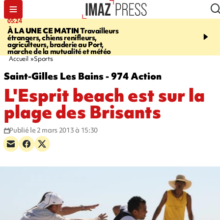
05:24
07:05
À LA UNE CE MATIN
Travailleurs
ETANG-SALÉ
Des chien
étrangers, chiens renifleurs,
mobilisés pour traquer le
agriculteurs, braderie au Port,
d'eau potable. Les vidéo
marche de la mutualité et météo
retrouver sur notre site
Accueil
Sports
Saint-Gilles Les Bains - 974 Action
L'Esprit beach est sur la
plage des Brisants
Publié le 2 mars 2013 à 15:30