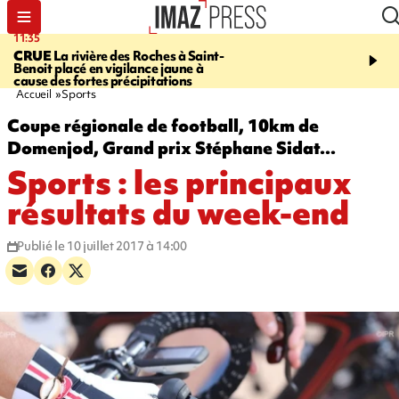
11:35
11:57
CRUE
La rivière des Roches à Saint-
SAINT-DENIS
Le télép
Benoit placé en vigilance jaune à
Papang a repris du servi
cause des fortes précipitations
Accueil
Sports
Coupe régionale de football, 10km de
Domenjod, Grand prix Stéphane Sidat...
Sports : les principaux
résultats du week-end
Publié le 10 juillet 2017 à 14:00