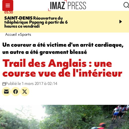
05:30
07:00
SAINT-DENIS
Réouverture du
LA MÉTÉO DAPRÉ M
téléphérique Papang à partir de 6
ROSINA
Un vendredi so
heures ce vendredi
Accueil
Sports
Un coureur a été victime d'un arrêt cardiaque,
un autre a été gravement blessé
Trail des Anglais : une
course vue de l'intérieur
Publié le 1 mars 2017 à 02:14