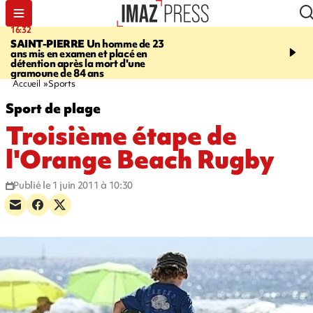
16:32
21:08
SAINT-PIERRE
Un homme de 23
MONDE
Arabie saoudit
ans mis en examen et placé en
et Turquie scellent un p
détention après la mort d'une
défense en pleine guerr
gramoune de 84 ans
Orient
Accueil
Sports
Sport de plage
Troisième étape de
l'Orange Beach Rugby
Publié le 1 juin 2011 à 10:30