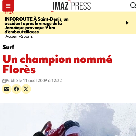
11:43
16:35
INFOROUTE
À Saint-Denis, un
PITON DE LA FOURN
accident après le virage de la
gendarmes évacuent un
Jamaïque provoque 9 km
randonneuse blessée, d
d'embouteillages
conditions météorologiqu
Accueil
Sports
Surf
Un champion nommé
Florès
Publié le 11 août 2009 à 12:32