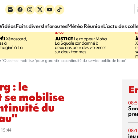
Vidéos
Faits divers
Inforoutes
Météo Réunion
L’actu des coll
07:22
0
ÉI
Xénoscard,
JUSTICE
Le rappeur Moha
À
es à
La Squale condamné à
X
 imaginé à La
deux ans pour des violences
c
sur deux femmes
s
m
 l’Ouest se mobilise "pour garantir la continuité du service public de l’eau"
g : le
En
t se mobilise
08:5
ntinuité du
San
pre
eau"
à 15:44
08:1
jeu 