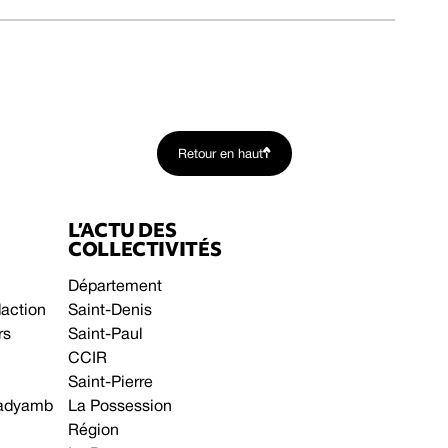
Retour en haut
L’ACTU DES
COLLECTIVITÉS
Département
daction
Saint-Denis
rs
Saint-Paul
CCIR
Saint-Pierre
 gadyamb
La Possession
Région