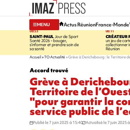
Actus Réunion
France-Monde
MENU
08:53
08:11
SAINT-PAUL
Jour de Sport
CRÉATEUR P
Santé 2026 - bouger,
un jeu de cart
s’informer et prendre soin de
collectionner
sa santé
Réunion
Accueil
TO Actualité
Grève à Derichebourg : le Territoire de
Accord trouvé
Grève à Derichebour
Territoire de l’Oues
"pour garantir la co
service public de l’
Publié le 7 juin 2025 à 15:40
Actualisé le 7 juin 2025 