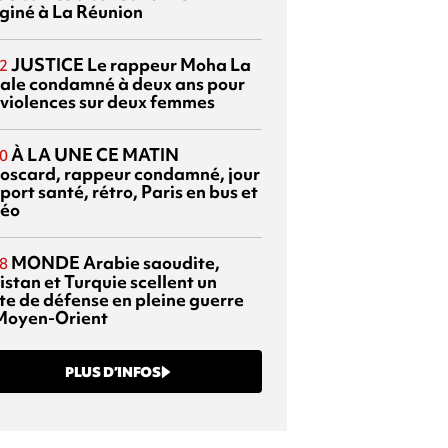
giné à La Réunion
JUSTICE
Le rappeur Moha La
2
ale condamné à deux ans pour
 violences sur deux femmes
À LA UNE CE MATIN
0
oscard, rappeur condamné, jour
port santé, rétro, Paris en bus et
éo
MONDE
Arabie saoudite,
8
istan et Turquie scellent un
te de défense en pleine guerre
Moyen-Orient
PLUS D’INFOS