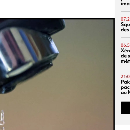
ima
07:2
Squ
des
06:5
Xén
de s
mét
21:0
Pak
pac
au 