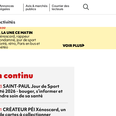
Annonces
Avis & marchés
Courrier des
légales
publics
lecteurs
ectivités
6:50
 LA UNE CE MATIN
énoscard, rappeur
ondamné, jour de sport
anté, rétro, Paris en bus et
VOIR PLUS
étéo
 continu
SAINT-PAUL
Jour de Sport
3
té 2026 - bouger, s’informer et
ndre soin de sa santé
CRÉATEUR PÉI
Xénoscard, un
1
de cartes à collectionner