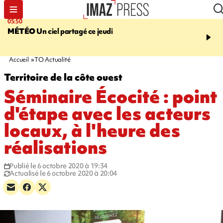
05:50
08:13
MÉTÉO
Un ciel partagé ce jeudi
MORT D'UNE GRAMO
SAINT-PIERRE
La victi
rouée de coups, un susp
en garde à vue
Accueil
TO Actualité
Territoire de la côte ouest
Séminaire Écocité : point
d'étape avec les acteurs
locaux, à l'heure des
réalisations
Publié le 6 octobre 2020 à 19:34
Actualisé le 6 octobre 2020 à 20:04