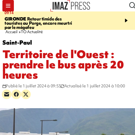
09:14
13:09
GIRONDE
Retour timide des
CONFLIT
Des échanges
touristes au Porge, encore meurtri
font cinq morts en Ukrai
par le mégafeu
Russie
Accueil
TO Actualité
Saint-Paul
Territoire de l'Ouest :
prendre le bus après 20
heures
Publié le 1 juillet 2024 à 09:53
Actualisé le 1 juillet 2024 à 10:00