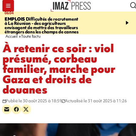
06:04
09:10
EMPLOIS
Difficultés de recrutement
SAINTE-SUZANNE
Un 
à La Réunion - des agriculteurs
en panne sur la RN2, la v
envisagent de mettre des travailleurs
et la bretelle de la sortie
étrangers dans les champs de cannes
l’échangeur de la Marin
Accueil
Toute l'actu
À retenir ce soir : viol
présumé, corbeau
familier, marche pour
Gaza et droits de
douanes
Publié le 30 août 2025 à 18:59
Actualisé le 31 août 2025 à 11:26