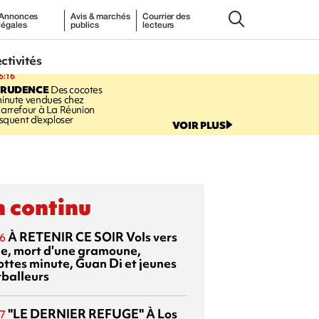
Annonces
Avis & marchés
Courrier des
légales
publics
lecteurs
ectivités
6:16
PRUDENCE
Des cocotes
inute vendues chez
arrefour à La Réunion
isquent d'exploser
VOIR PLUS
 continu
À RETENIR CE SOIR
Vols vers
6
sie, mort d'une gramoune,
ottes minute, Guan Di et jeunes
tballeurs
"LE DERNIER REFUGE"
À Los
7