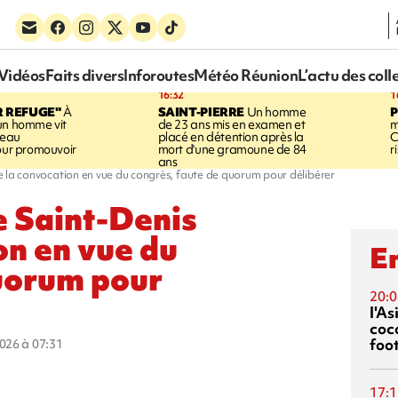
Vidéos
Faits divers
Inforoutes
Météo Réunion
L’actu des coll
16:32
1
R REFUGE"
À
SAINT-PIERRE
Un homme
un homme vit
de 23 ans mis en examen et
m
neau
placé en détention après la
C
pour promouvoir
mort d'une gramoune de 84
r
ans
le la convocation en vue du congrès, faute de quorum pour délibérer
e Saint-Denis
on en vue du
En
quorum pour
20:0
l'A
coc
foo
2026 à 07:31
17:1