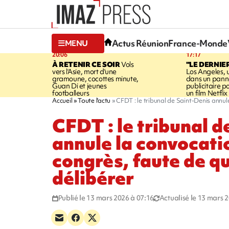
Actus Réunion
France-Monde
MENU
20:06
17:17
À RETENIR CE SOIR
Vols
"LE DERNIE
vers l'Asie, mort d'une
Los Angeles, 
gramoune, cocottes minute,
dans un pan
Guan Di et jeunes
publicitaire 
footballeurs
un film Netflix
Accueil
Toute l'actu
CFDT : le tribunal de Saint-Denis annu
CFDT : le tribunal d
annule la convocati
congrès, faute de 
délibérer
Publié le 13 mars 2026 à 07:16
Actualisé le 13 mars 