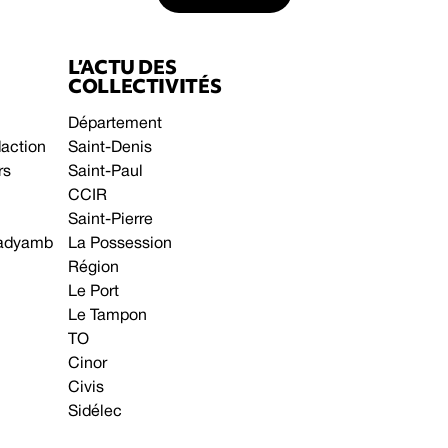
L’ACTU DES
COLLECTIVITÉS
Département
daction
Saint-Denis
rs
Saint-Paul
CCIR
Saint-Pierre
 gadyamb
La Possession
Région
Le Port
Le Tampon
TO
Cinor
Civis
Sidélec