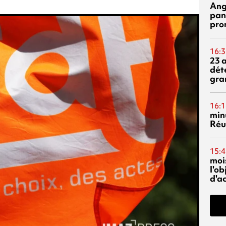
Ang
pan
pro
16:3
23 
dét
gra
16:1
min
Réu
15:4
mois
l'o
d'ac