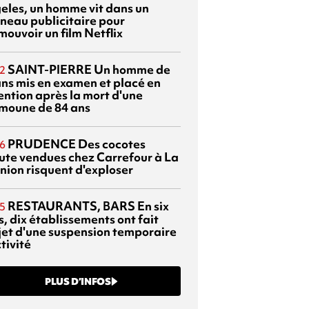
eles, un homme vit dans un
neau publicitaire pour
mouvoir un film Netflix
SAINT-PIERRE
Un homme de
2
ans mis en examen et placé en
ention après la mort d'une
moune de 84 ans
PRUDENCE
Des cocotes
6
ute vendues chez Carrefour à La
nion risquent d'exploser
RESTAURANTS, BARS
En six
5
, dix établissements ont fait
bjet d'une suspension temporaire
tivité
PLUS D’INFOS