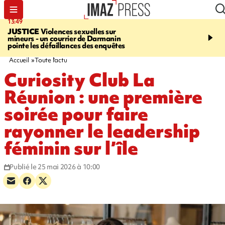
13:49
17:59
JUSTICE
Violences sexuelles sur
INFOROUTE
Marathon 
mineurs - un courrier de Darmanin
Corniche - la route du L
pointe les défaillances des enquêtes
ce dimanche matin dans 
Nord-Ouest
Accueil
Toute l'actu
Curiosity Club La
Réunion : une première
soirée pour faire
rayonner le leadership
féminin sur l’île
Publié le 25 mai 2026 à 10:00