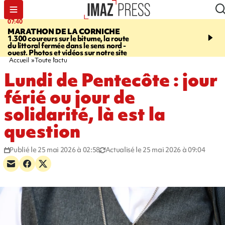
07:40
10:33
MARATHON DE LA CORNICHE
ASSOCIATIONS
Protec
1.300 coureurs sur le bitume, la route
l’enfance - une nouvelle
du littoral fermée dans le sens nord -
Stop VIF organisée à La
ouest. Photos et vidéos sur notre site
Accueil
Toute l'actu
Lundi de Pentecôte : jour
férié ou jour de
solidarité, là est la
question
Publié le 25 mai 2026 à 02:58
Actualisé le 25 mai 2026 à 09:04