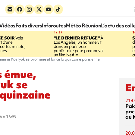
Vidéos
Faits divers
Inforoutes
Météo Réunion
L’actu des coll
17:17
1
CE SOIR
Vols
"LE DERNIER REFUGE"
À
S
rt d'une
Los Angeles, un homme vit
d
cottes minute,
dans un panneau
p
unes
publicitaire pour promouvoir
m
un film Netflix
a
nienne Kostyuk se promène et lance la quinzaine parisienne
s émue,
yuk se
En
 quinzaine
21:0
Pak
pac
au 
6 à 16:59
20:0