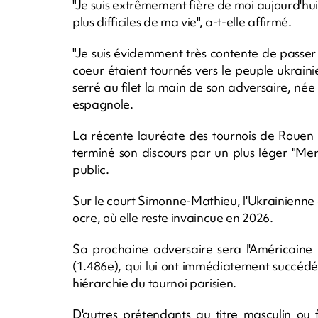
"Je suis extrêmement fière de moi aujourd'hui
plus difficiles de ma vie", a-t-elle affirmé.
"Je suis évidemment très contente de passe
coeur étaient tournés vers le peuple ukrainie
serré au filet la main de son adversaire, née
espagnole.
La récente lauréate des tournois de Rouen 
terminé son discours par un plus léger "Me
public.
Sur le court Simonne-Mathieu, l'Ukrainienne 
ocre, où elle reste invaincue en 2026.
Sa prochaine adversaire sera l'Américaine 
(1.486e), qui lui ont immédiatement succédé
hiérarchie du tournoi parisien.
D'autres prétendants au titre masculin ou 