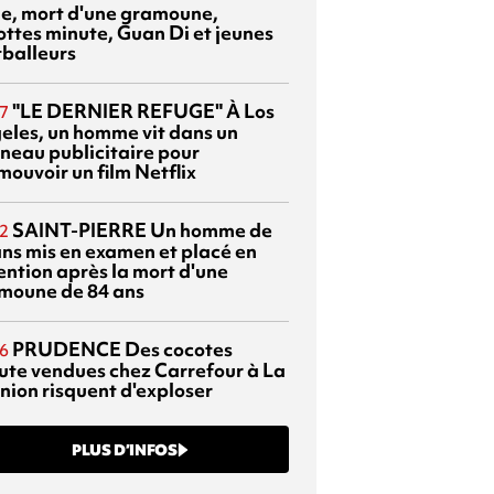
sie, mort d'une gramoune,
ottes minute, Guan Di et jeunes
tballeurs
"LE DERNIER REFUGE"
À Los
7
eles, un homme vit dans un
neau publicitaire pour
mouvoir un film Netflix
SAINT-PIERRE
Un homme de
2
ans mis en examen et placé en
ention après la mort d'une
moune de 84 ans
PRUDENCE
Des cocotes
6
ute vendues chez Carrefour à La
nion risquent d'exploser
PLUS D’INFOS