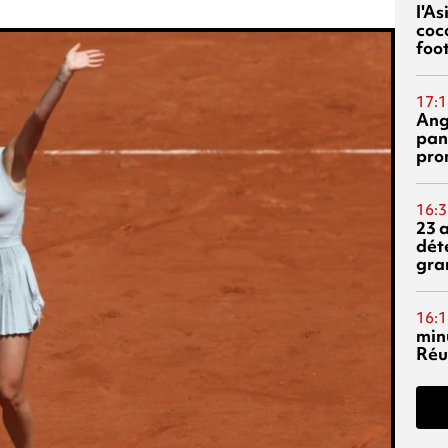
l'A
coc
foo
17:1
Ang
pan
pro
16:3
23 
dét
gra
16:1
min
Réu