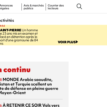
Annonces
Avis & marchés
Courrier des
légales
publics
lecteurs
ectivités
6:32
AINT-PIERRE
Un homme
e 23 ans mis en examen et
lacé en détention après la
ort d'une gramoune de 84
VOIR PLUS
ns
 continu
MONDE
Arabie saoudite,
8
istan et Turquie scellent un
te de défense en pleine guerre
Moyen-Orient
À RETENIR CE SOIR
Vols vers
6