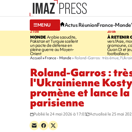
Actus Réunion
France-Monde
MENU
21:08
20:06
MONDE
Arabie saoudite,
À RETENIR 
Pakistan et Turquie scellent
vers l'Asie, mo
un pacte de défense en
gramoune, co
pleine guerre au Moyen-
Guan Di et je
Orient
footballeurs
Accueil
France - Monde
Roland-Garros : très émue, l'Ukrai
Roland-Garros : trè
l'Ukrainienne Kost
promène et lance la
parisienne
Publié le 24 mai 2026 à 17:03
Actualisé le 25 mai 202