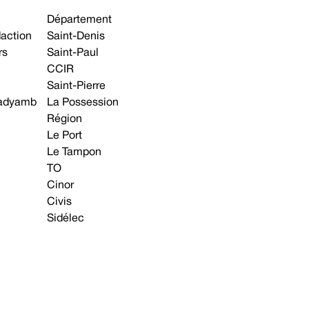
Département
daction
Saint-Denis
rs
Saint-Paul
CCIR
Saint-Pierre
 gadyamb
La Possession
Région
Le Port
Le Tampon
TO
Cinor
Civis
Sidélec
Annonces légales
Avis & Marchés publics