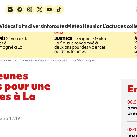
Vidéos
Faits divers
Inforoutes
Météo Réunion
L’actu des coll
07:22
0
ÉI
Xénoscard,
JUSTICE
Le rappeur Moha
À
es à
La Squale condamné à
X
 imaginé à La
deux ans pour des violences
c
sur deux femmes
s
m
damnés pour une série de cambriolages à La Montagne
jeunes
 pour une
En
es à La
08:5
San
pre
025 à 17:19
08:1
jeu 