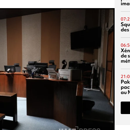
ima
07:2
Squ
des
06:5
Xén
de s
mét
21:0
Pak
pac
au 