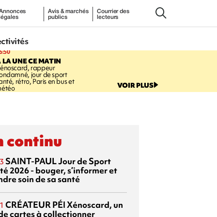
Annonces
Avis & marchés
Courrier des
légales
publics
lecteurs
ectivités
6:50
 LA UNE CE MATIN
énoscard, rappeur
ondamné, jour de sport
anté, rétro, Paris en bus et
VOIR PLUS
étéo
 continu
SAINT-PAUL
Jour de Sport
3
té 2026 - bouger, s’informer et
ndre soin de sa santé
CRÉATEUR PÉI
Xénoscard, un
1
de cartes à collectionner