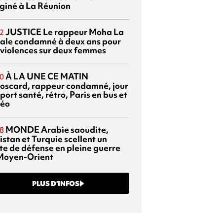
giné à La Réunion
JUSTICE
Le rappeur Moha La
2
ale condamné à deux ans pour
 violences sur deux femmes
À LA UNE CE MATIN
0
oscard, rappeur condamné, jour
port santé, rétro, Paris en bus et
éo
MONDE
Arabie saoudite,
8
istan et Turquie scellent un
te de défense en pleine guerre
Moyen-Orient
PLUS D’INFOS