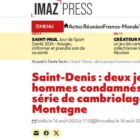
Actus Réunion
France-Monde
MENU
08:53
08:11
SAINT-PAUL
Jour de Sport
CRÉATEUR P
Santé 2026 - bouger,
un jeu de cart
s’informer et prendre soin de
collectionner
sa santé
Réunion
Accueil
Toute l'actu
Saint-Denis : deux jeunes hommes con
Saint-Denis : deux 
hommes condamnés
série de cambriolag
Montagne
Publié le 18 août 2025 à 17:03
Actualisé le 18 août 2