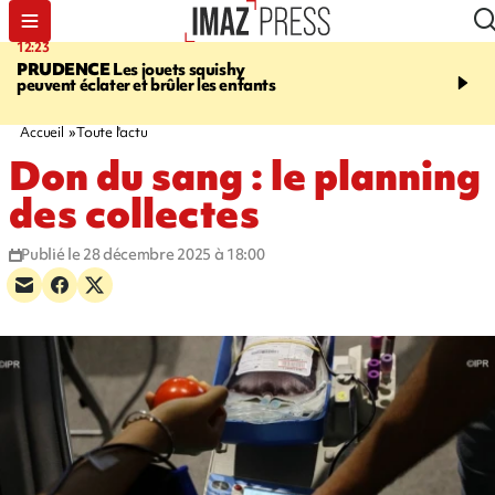
12:23
15:54
PRUDENCE
Les jouets squishy
SAINT-JOSEPH
Dispari
peuvent éclater et brûler les enfants
inquiétante - un appel à
lancé pour retrouver Loï
ans
Accueil
Toute l'actu
Don du sang : le planning
des collectes
Publié le 28 décembre 2025 à 18:00