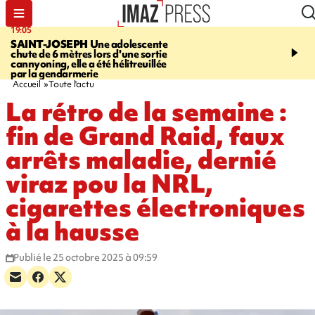
19:05
20:44
SAINT-JOSEPH
Une adolescente
À RETENIR CE SOIR
G
chute de 6 mètres lors d'une sortie
rouée de coups, cycliste,
cannyoning, elle a été hélitreuillée
personne disparue et c
par la gendarmerie
para-natation
Accueil
Toute l'actu
La rétro de la semaine :
fin de Grand Raid, faux
arrêts maladie, dernié
viraz pou la NRL,
cigarettes électroniques
à la hausse
Publié le 25 octobre 2025 à 09:59