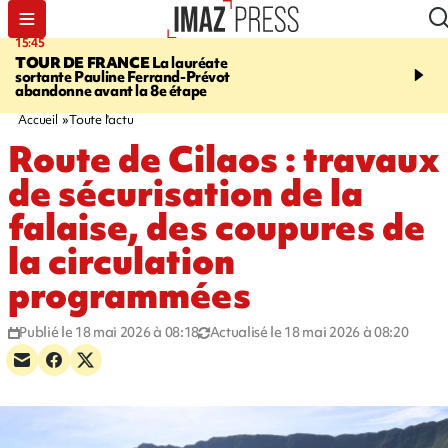
15:45
20:17
TOUR DE FRANCE
La lauréate
À RETENIR CE SOIR
Sé
sortante Pauline Ferrand-Prévot
routière, concours de nou
abandonne avant la 8e étape
du littoral fermée, courr
Darmanin et évacuation
Accueil
Toute l'actu
Route de Cilaos : travaux
de sécurisation de la
falaise, des coupures de
la circulation
programmées
Publié le 18 mai 2026 à 08:18
Actualisé le 18 mai 2026 à 08:20