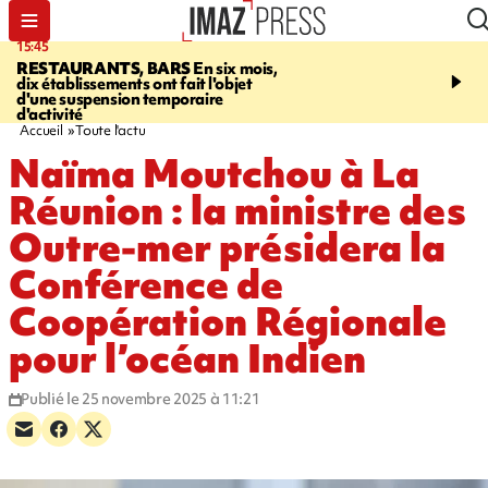
15:45
17:17
RESTAURANTS, BARS
En six mois,
"LE DERNIER REFUG
dix établissements ont fait l'objet
Angeles, un homme vit 
d'une suspension temporaire
panneau publicitaire po
d'activité
promouvoir un film Netf
Accueil
Toute l'actu
Naïma Moutchou à La
Réunion : la ministre des
Outre-mer présidera la
Conférence de
Coopération Régionale
pour l’océan Indien
Publié le 25 novembre 2025 à 11:21