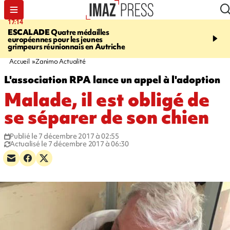
17:14
20:46
ESCALADE
Quatre médailles
À RETENIR CE SOIR
M
européennes pour les jeunes
rencontre Stop VIF, req
grimpeurs réunionnais en Autriche
bouledogue, grimpeurs p
contrôles routiers
Accueil
Zanimo Actualité
L'association RPA lance un appel à l'adoption
Malade, il est obligé de
se séparer de son chien
Publié le 7 décembre 2017 à 02:55
Actualisé le 7 décembre 2017 à 06:30