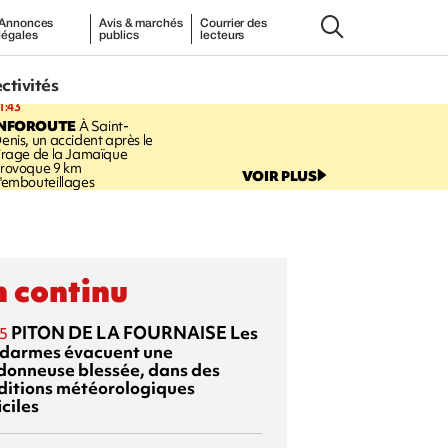
Annonces
Avis & marchés
Courrier des
légales
publics
lecteurs
ectivités
1:43
INFOROUTE
À Saint-
enis, un accident après le
irage de la Jamaïque
rovoque 9 km
VOIR PLUS
'embouteillages
 continu
PITON DE LA FOURNAISE
Les
5
darmes évacuent une
donneuse blessée, dans des
ditions météorologiques
iciles