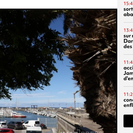
15:4
sor
aba
13:4
sur 
Dar
des
11:4
acci
Jam
d'e
11:2
con
enf