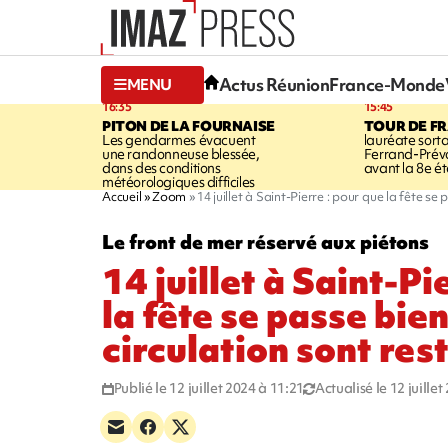
Actus Réunion
France-Monde
MENU
16:35
15:45
PITON DE LA FOURNAISE
TOUR DE F
Les gendarmes évacuent
lauréate sort
une randonneuse blessée,
Ferrand-Pré
dans des conditions
avant la 8e é
météorologiques difficiles
Accueil
Zoom
14 juillet à Saint-Pierre : pour que la fête se
Le front de mer réservé aux piétons
14 juillet à Saint-Pi
la fête se passe bie
circulation sont res
Publié le 12 juillet 2024 à 11:21
Actualisé le 12 juille