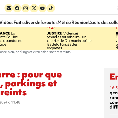
Vidéos
Faits divers
Inforoutes
Météo Réunion
L’actu des coll
13:49
1
RANCE
La
JUSTICE
Violences
ante Pauline
sexuelles sur mineurs - un
D
vot abandonne
courrier de Darmanin pointe
v
tape
les défaillances des
p
enquêtes
d
 passe bien, parkings et circulation sont restreints
erre : pour que
En
n, parkings et
16:3
treints
gen
ran
con
t 2024 à 11:48
diff