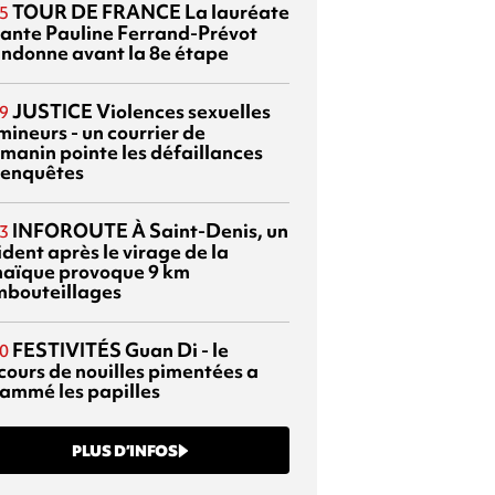
TOUR DE FRANCE
La lauréate
5
tante Pauline Ferrand-Prévot
ndonne avant la 8e étape
JUSTICE
Violences sexuelles
9
mineurs - un courrier de
manin pointe les défaillances
 enquêtes
INFOROUTE
À Saint-Denis, un
3
dent après le virage de la
aïque provoque 9 km
mbouteillages
FESTIVITÉS
Guan Di - le
0
cours de nouilles pimentées a
lammé les papilles
PLUS D’INFOS