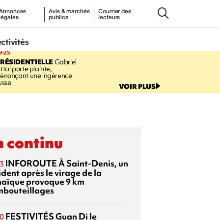
Annonces
Avis & marchés
Courrier des
légales
publics
lecteurs
ectivités
9:25
RÉSIDENTIELLE
Gabriel
ttal porte plainte,
énonçant une ingérence
usse
VOIR PLUS
 continu
INFOROUTE
À Saint-Denis, un
3
dent après le virage de la
aïque provoque 9 km
mbouteillages
FESTIVITÉS
Guan Di
le
0