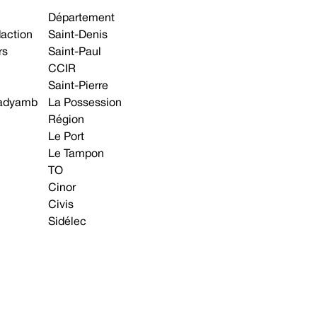
Département
daction
Saint-Denis
rs
Saint-Paul
CCIR
Saint-Pierre
 gadyamb
La Possession
Région
Le Port
Le Tampon
TO
Cinor
Civis
Sidélec
Annonces légales
Avis & Marchés publics