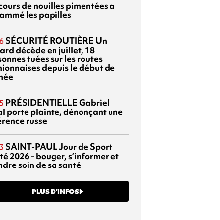
cours de nouilles pimentées a
lammé les papilles
SÉCURITÉ ROUTIÈRE
Un
6
ard décède en juillet, 18
sonnes tuées sur les routes
nionnaises depuis le début de
nnée
PRÉSIDENTIELLE
Gabriel
5
al porte plainte, dénonçant une
érence russe
SAINT-PAUL
Jour de Sport
3
té 2026 - bouger, s’informer et
ndre soin de sa santé
PLUS D’INFOS