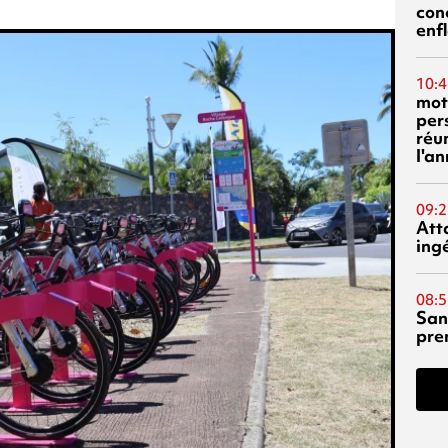
con
enf
10:4
mot
per
réu
l'a
09:2
Att
ing
08:5
San
pre