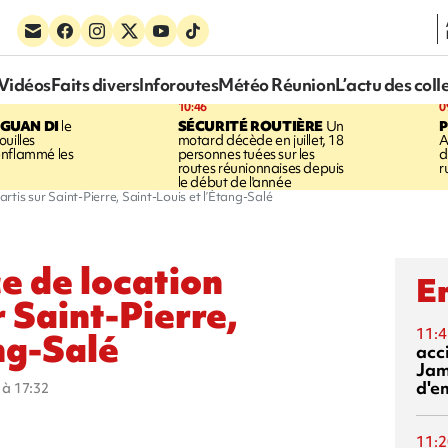
Vidéos
Faits divers
Inforoutes
Météo Réunion
L’actu des coll
10:46
0
GUAN DI
le
SÉCURITÉ ROUTIÈRE
Un
P
uilles
motard décède en juillet, 18
A
enflammé les
personnes tuées sur les
d
routes réunionnaises depuis
r
le début de l'année
artis sur Saint-Pierre, Saint-Louis et l’Étang-Salé
ce de location
En
r Saint-Pierre,
11:4
ng-Salé
acci
Jam
d'e
5 à 17:32
11:2