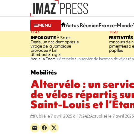
Actus Réunion
France-Monde
MENU
11:43
11:20
INFOROUTE
À Saint-
FESTIVITÉS
Denis, un accident après le
concours de no
virage de la Jamaïque
pimentées a 
provoque 9 km
papilles
d'embouteillages
Accueil
Zoom
Altervélo : un service de location de vélos rép
Mobilités
Altervélo : un servi
de vélos répartis su
Saint-Louis et l’Éta
Publié le 7 avril 2025 à 17:24
Actualisé le 7 avril 202