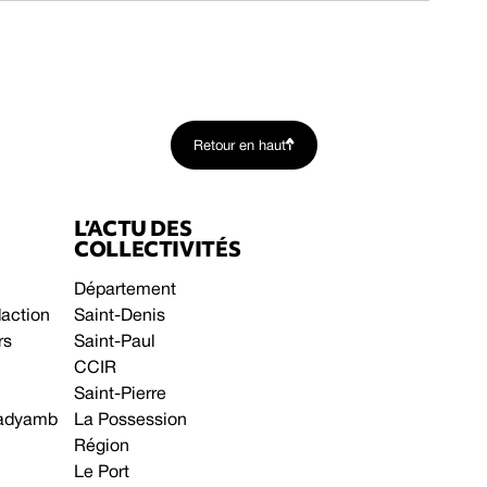
Retour en haut
L’ACTU DES
COLLECTIVITÉS
Département
daction
Saint-Denis
rs
Saint-Paul
CCIR
Saint-Pierre
 gadyamb
La Possession
Région
Le Port