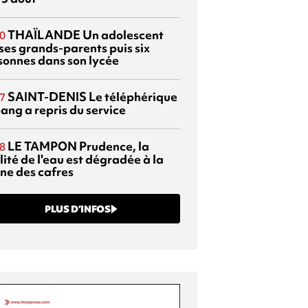
THAÏLANDE
Un adolescent
0
 ses grands-parents puis six
sonnes dans son lycée
SAINT-DENIS
Le téléphérique
7
ang a repris du service
LE TAMPON
Prudence, la
8
ité de l'eau est dégradée à la
ine des cafres
PLUS D’INFOS