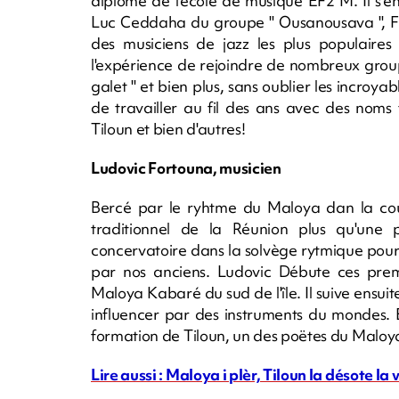
diplômé de l'école de musique EF2 M. Il s'
Luc Ceddaha du groupe '' Ousanousava '', Fre
des musiciens de jazz les plus populaires
l'expérience de rejoindre de nombreux groupes 
galet '' et bien plus, sans oublier les incroyab
de travailler au fil des ans avec des noms
Tiloun et bien d'autres!
Ludovic Fortouna, musicien
Bercé par le ryhtme du Maloya dan la cour
traditionnel de la Réunion plus qu'une p
concervatoire dans la solvège rytmique pour d
par nos anciens. Ludovic Débute ces prem
Maloya Kabaré du sud de l'île. Il suive en
influencer par des instruments du mondes. 
formation de Tiloun, un des poëtes du Maloy
Lire aussi : Maloya i plèr, Tiloun la désote la v