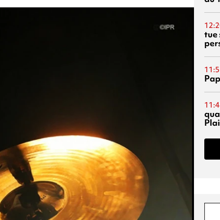
12:2
tue
per
11:5
Pap
11:4
qual
Pla