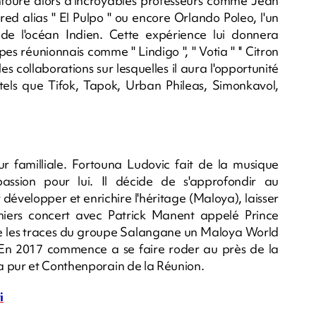
entoure alors d'incroyables professeurs comme Jean
d alias '' El Pulpo '' ou encore Orlando Poleo, l'un
 de l'océan Indien. Cette expérience lui donnera
réunionnais comme '' Lindigo '', '' Votia '' '' Citron
les collaborations sur lesquelles il aura l'opportunité
 tels que Tifok, Tapok, Urban Phileas, Simonkavol,
 familliale. Fortouna Ludovic fait de la musique
assion pour lui. Il décide de s'approfondir au
évelopper et enrichire l'héritage (Maloya), laisser
iers concert avec Patrick Manent appelé Prince
suite les traces du groupe Salangane un Maloya World
En 2017 commence a se faire roder au près de la
a pur et Conthenporain de la Réunion.
i