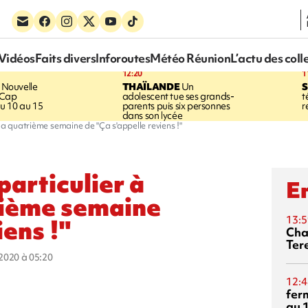
Vidéos
Faits divers
Inforoutes
Météo Réunion
L’actu des coll
12:20
1
Nouvelle
THAÏLANDE
Un
S
 Cap
adolescent tue ses grands-
t
u 10 au 15
parents puis six personnes
r
dans son lycée
la quatrième semaine de "Ça s'appelle reviens !"
particulier à
En
rième semaine
13:5
iens !"
Cha
Ter
t 2020 à 05:20
12:4
fer
au 