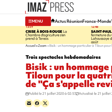
Actus Réunion
France-Monde
MENU
13:59
12:48
CRISE À BOIS-ROUGE
La
SAINT-PAUL
Chambre d'agriculture s'en
fermeture du
prend à Tereos
Lahoussaye d
août
Accueil
Zoom
Bisik : un hommage particulier à Tiloun pour 
Trois spectacles hebdomadaires
Bisik : un hommage 
Tiloun pour la quat
de "Ça s'appelle rev
Publié le 21 juillet 2020 à 02:57
Actualisé le 21 juille