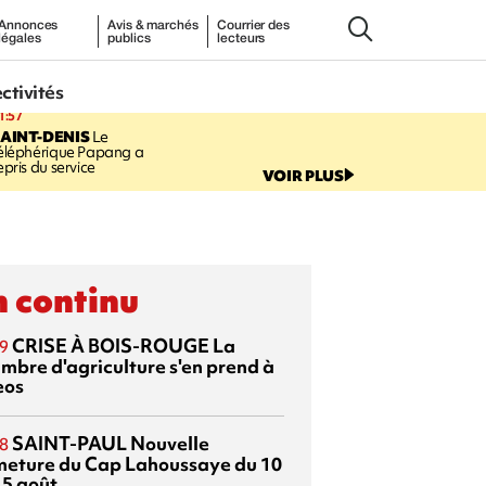
Annonces
Avis & marchés
Courrier des
légales
publics
lecteurs
ectivités
1:57
AINT-DENIS
Le
éléphérique Papang a
epris du service
VOIR PLUS
 continu
CRISE À BOIS-ROUGE
La
9
mbre d'agriculture s'en prend à
eos
SAINT-PAUL
Nouvelle
8
meture du Cap Lahoussaye du 10
15 août