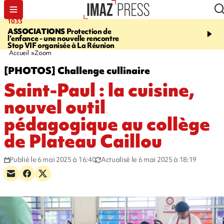
10:33
15:03
ASSOCIATIONS
Protection de
CANADA
Vaste feu de 
l’enfance - une nouvelle rencontre
l'ouest du pays, 20.000 
Stop VIF organisée à La Réunion
l'état d'urgence déclaré
Accueil
Zoom
[PHOTOS] Challenge cullinaire
Saint-Paul : la cuisine,
nouvel outil
pédagogique au collège
de Plateau Caillou
Publié le 6 mai 2025 à 16:40
Actualisé le 6 mai 2025 à 18:19