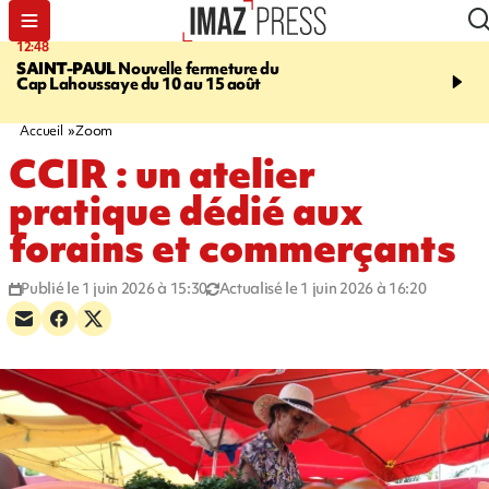
12:48
14:23
SAINT-PAUL
Nouvelle fermeture du
AFRIQUE DU SUD
Aprè
Cap Lahoussaye du 10 au 15 août
massif de migrants, la p
main-d'œuvre dans la na
ciel
Accueil
Zoom
CCIR : un atelier
pratique dédié aux
forains et commerçants
Publié le 1 juin 2026 à 15:30
Actualisé le 1 juin 2026 à 16:20