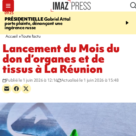
09:25
11:43
PRÉSIDENTIELLE
Gabriel Attal
INFOROUTE
À Saint-D
porte plainte, dénonçant une
accident après le virage 
ingérence russe
Jamaïque provoque 9 
d'embouteillages
Accueil
Toute l'actu
Lancement du Mois du
don d’organes et de
tissus à La Réunion
Publié le 1 juin 2026 à 12:16
Actualisé le 1 juin 2026 à 15:48