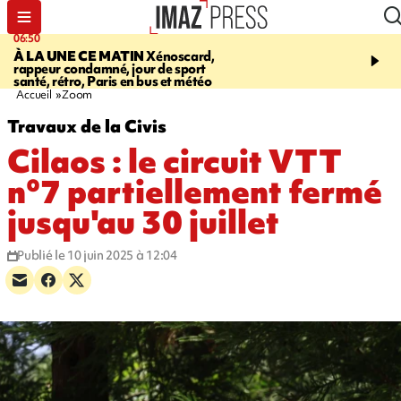
06:50
08:53
À LA UNE CE MATIN
Xénoscard,
SAINT-PAUL
Jour de S
rappeur condamné, jour de sport
2026 - bouger, s’informe
santé, rétro, Paris en bus et météo
soin de sa santé
Accueil
Zoom
Travaux de la Civis
Cilaos : le circuit VTT
n°7 partiellement fermé
jusqu'au 30 juillet
Publié le 10 juin 2025 à 12:04