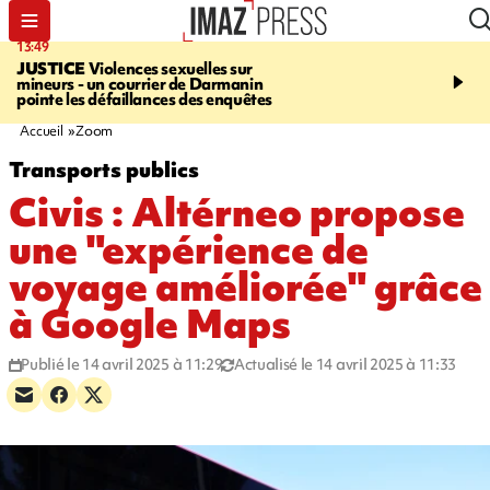
13:49
17:59
JUSTICE
Violences sexuelles sur
INFOROUTE
Marathon 
mineurs - un courrier de Darmanin
Corniche - la route du L
pointe les défaillances des enquêtes
ce dimanche matin dans 
Nord-Ouest
Accueil
Zoom
Transports publics
Civis : Altérneo propose
une "expérience de
voyage améliorée" grâce
à Google Maps
Publié le 14 avril 2025 à 11:29
Actualisé le 14 avril 2025 à 11:33