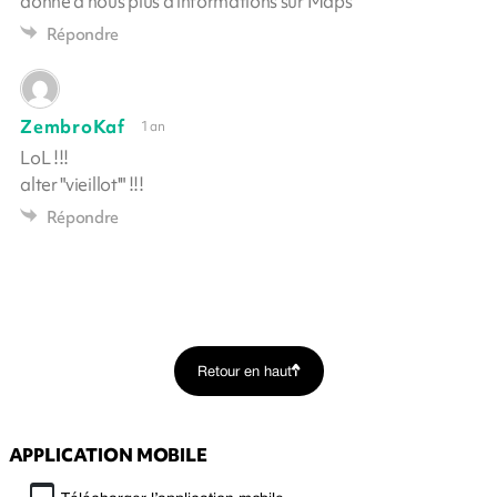
donne a nous plus d'informations sur Maps
Répondre
ZembroKaf
1 an
LoL !!!
alter "vieillot'" !!!
Répondre
Retour en haut
APPLICATION MOBILE