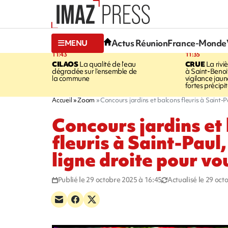
Actus Réunion
France-Monde
MENU
11:43
11:35
CILAOS
La qualité de l’eau
CRUE
La rivi
dégradée sur l’ensemble de
à Saint-Benoi
la commune
vigilance jau
fortes précipi
Accueil
Zoom
Concours jardins et balcons fleuris à Saint-Pa
Concours jardins et
fleuris à Saint-Paul
ligne droite pour vo
Publié le 29 octobre 2025 à 16:45
Actualisé le 29 oct