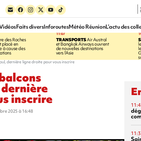
Vidéos
Faits divers
Inforoutes
Météo Réunion
L’actu des coll
11:07
1
ère des Roches
TRANSPORTS
Air Austral
S
t placé en
et Bangkok Airways ouvrent
l
ne à cause des
de nouvelles destinations
l
tations
vers l’Asie
G
s
ul, dernière ligne droite pour vous inscrire
 balcons
, dernière
En
us inscrire
11:4
dég
obre 2025 à 16:48
co
11:3
Sai