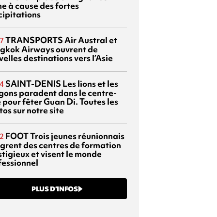
ne à cause des fortes
cipitations
TRANSPORTS
Air Austral et
7
gkok Airways ouvrent de
elles destinations vers l’Asie
SAINT-DENIS
Les lions et les
4
gons paradent dans le centre-
e pour fêter Guan Di. Toutes les
os sur notre site
FOOT
Trois jeunes réunionnais
2
ègrent des centres de formation
stigieux et visent le monde
fessionnel
PLUS D’INFOS