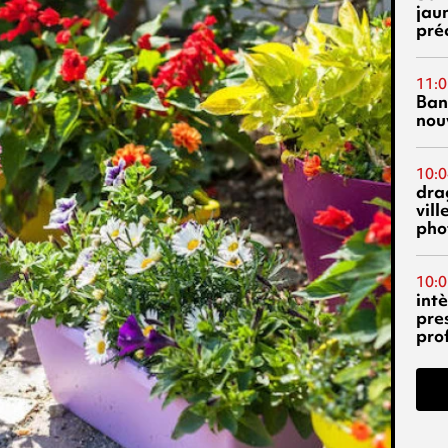
jau
pré
11:0
Ban
nouv
10:0
dra
vill
phot
10:0
int
pre
pro