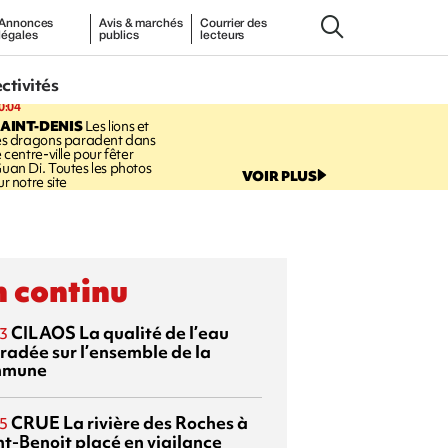
Annonces
Avis & marchés
Courrier des
légales
publics
lecteurs
ectivités
0:04
AINT-DENIS
Les lions et
es dragons paradent dans
e centre-ville pour fêter
uan Di. Toutes les photos
VOIR PLUS
ur notre site
 continu
CILAOS
La qualité de l’eau
3
radée sur l’ensemble de la
mmune
CRUE
La rivière des Roches à
5
nt-Benoit placé en vigilance