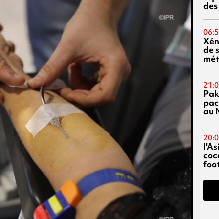
des
06:5
Xén
de s
mét
21:0
Pak
pac
au 
20:0
l'A
coc
foo