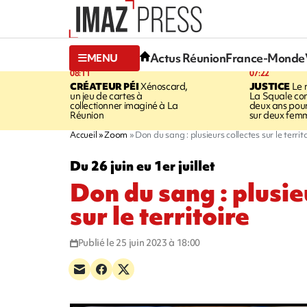
Actus Réunion
France-Monde
MENU
08:11
07:22
CRÉATEUR PÉI
Xénoscard,
JUSTICE
Le 
un jeu de cartes à
La Squale c
collectionner imaginé à La
deux ans pour
Réunion
sur deux fem
Accueil
Zoom
Don du sang : plusieurs collectes sur le territ
Du 26 juin eu 1er juillet
Don du sang : plusie
sur le territoire
Publié le 25 juin 2023 à 18:00