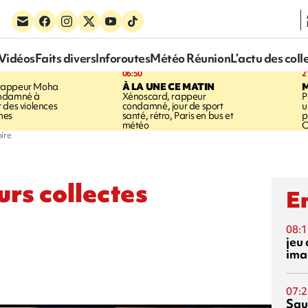
Vidéos
Faits divers
Inforoutes
Météo Réunion
L’actu des coll
06:50
2
rappeur Moha
À LA UNE CE MATIN
ondamné à
Xénoscard, rappeur
P
 des violences
condamné, jour de sport
u
mes
santé, rétro, Paris en bus et
p
météo
O
oire
urs collectes
En
08:1
jeu 
ima
07:2
Squ