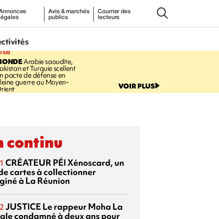
Annonces
Avis & marchés
Courrier des
légales
publics
lecteurs
ectivités
1:08
MONDE
Arabie saoudite,
akistan et Turquie scellent
n pacte de défense en
leine guerre au Moyen-
VOIR PLUS
rient
 continu
CRÉATEUR PÉI
Xénoscard, un
1
de cartes à collectionner
giné à La Réunion
JUSTICE
Le rappeur Moha La
2
ale condamné à deux ans pour