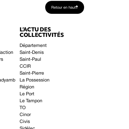
Retour en haut
L’ACTU DES
COLLECTIVITÉS
Département
daction
Saint-Denis
rs
Saint-Paul
CCIR
Saint-Pierre
 gadyamb
La Possession
Région
Le Port
Le Tampon
TO
Cinor
Civis
Sidélec