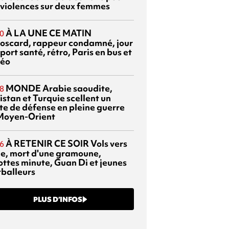
 violences sur deux femmes
À LA UNE CE MATIN
0
oscard, rappeur condamné, jour
port santé, rétro, Paris en bus et
éo
MONDE
Arabie saoudite,
8
istan et Turquie scellent un
te de défense en pleine guerre
Moyen-Orient
À RETENIR CE SOIR
Vols vers
6
sie, mort d'une gramoune,
ottes minute, Guan Di et jeunes
tballeurs
PLUS D’INFOS