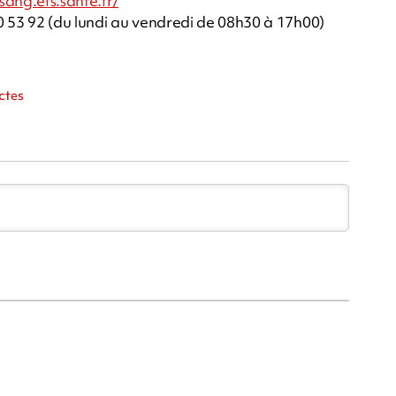
sang.efs.sante.fr/
0 53 92 (du lundi au vendredi de 08h30 à 17h00)
ctes