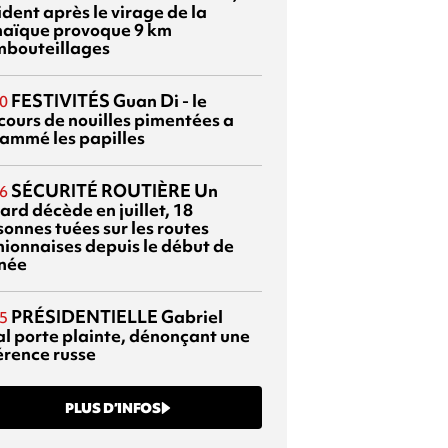
dent après le virage de la
aïque provoque 9 km
mbouteillages
FESTIVITÉS
Guan Di - le
0
cours de nouilles pimentées a
lammé les papilles
SÉCURITÉ ROUTIÈRE
Un
6
ard décède en juillet, 18
sonnes tuées sur les routes
nionnaises depuis le début de
nnée
PRÉSIDENTIELLE
Gabriel
5
al porte plainte, dénonçant une
érence russe
PLUS D’INFOS