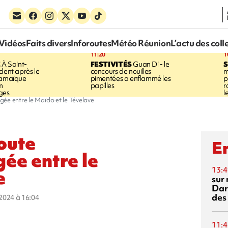
Vidéos
Faits divers
Inforoutes
Météo Réunion
L’actu des coll
11:20
1
E
À Saint-
FESTIVITÉS
Guan Di - le
S
dent après le
concours de nouilles
m
Jamaïque
pimentées a enflammé les
p
m
papilles
r
ges
l
gée entre le Maïdo et le Tévelave
route
En
ée entre le
13:4
e
sur 
Dar
des
t 2024 à 16:04
11:4