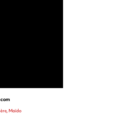
.com
ière, Maïdo