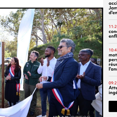
acci
Jam
d'e
11:2
con
enf
10:4
mot
per
réu
l'a
09:2
Att
ing