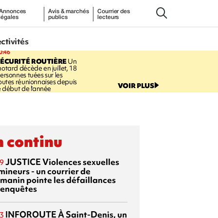
Annonces
Avis & marchés
Courrier des
légales
publics
lecteurs
ectivités
0:46
ÉCURITÉ ROUTIÈRE
Un
otard décède en juillet, 18
ersonnes tuées sur les
outes réunionnaises depuis
VOIR PLUS
e début de l'année
 continu
JUSTICE
Violences sexuelles
9
mineurs - un courrier de
manin pointe les défaillances
 enquêtes
INFOROUTE
À Saint-Denis, un
3