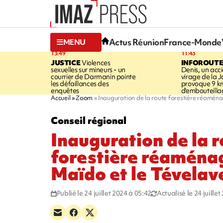
Actus Réunion
France-Monde
MENU
13:49
11:43
JUSTICE
Violences
INFOROUT
sexuelles sur mineurs - un
Denis, un acci
courrier de Darmanin pointe
virage de la 
les défaillances des
provoque 9 k
enquêtes
d'embouteilla
Accueil
Zoom
Inauguration de la route forestière réaména
Conseil régional
Inauguration de la 
forestière réaménag
Maïdo et le Tévelav
Publié le 24 juillet 2024 à 05:42
Actualisé le 24 juille