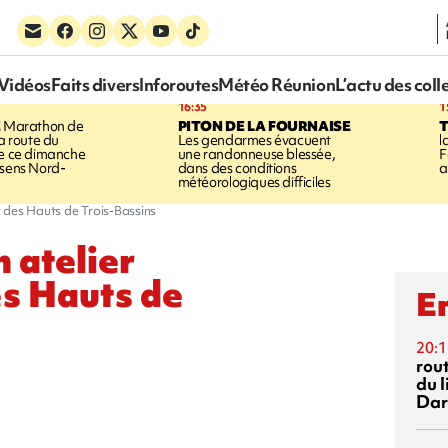
Vidéos
Faits divers
Inforoutes
Météo Réunion
L’actu des coll
16:35
1
E
Marathon de
PITON DE LA FOURNAISE
la route du
Les gendarmes évacuent
l
ée ce dimanche
une randonneuse blessée,
F
 sens Nord-
dans des conditions
a
météorologiques difficiles
ur des Hauts de Trois-Bassins
n atelier
es Hauts de
En
20:1
rout
du l
Dar