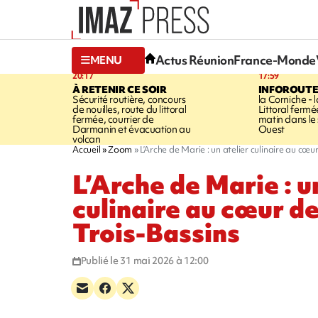
Actus Réunion
France-Monde
MENU
20:17
17:59
À RETENIR CE SOIR
INFOROUT
Sécurité routière, concours
la Corniche - 
de nouilles, route du littoral
Littoral ferm
fermée, courrier de
matin dans le
Darmanin et évacuation au
Ouest
volcan
Accueil
Zoom
L’Arche de Marie : un atelier culinaire au cœ
L’Arche de Marie : u
culinaire au cœur d
Trois-Bassins
Publié le 31 mai 2026 à 12:00