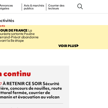
Annonces
Avis & marchés
Courrier des
légales
publics
lecteurs
ectivités
5:45
TOUR DE FRANCE
La
auréate sortante Pauline
errand-Prévot abandonne
vant la 8e étape
VOIR PLUS
 continu
À RETENIR CE SOIR
Sécurité
7
ière, concours de nouilles, route
ittoral fermée, courrier de
manin et évacuation au volcan