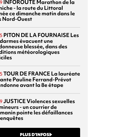
INFOROUTE
Marathon de la
9
iche - la route du Littoral
mée ce dimanche matin dans le
s Nord-Ouest
PITON DE LA FOURNAISE
Les
5
darmes évacuent une
donneuse blessée, dans des
ditions météorologiques
iciles
TOUR DE FRANCE
La lauréate
5
tante Pauline Ferrand-Prévot
ndonne avant la 8e étape
JUSTICE
Violences sexuelles
9
mineurs - un courrier de
manin pointe les défaillances
 enquêtes
PLUS D’INFOS