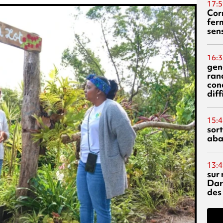
17:5
Corn
fer
sen
16:3
gen
ran
con
diff
15:4
sor
aba
13:4
sur 
Dar
des