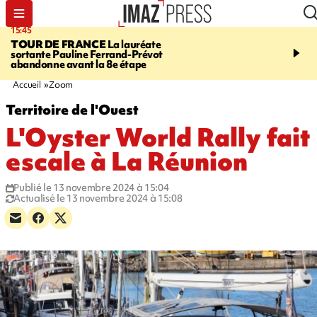
15:45
20:17
TOUR DE FRANCE
La lauréate
À RETENIR CE SOIR
Sé
sortante Pauline Ferrand-Prévot
routière, concours de nou
abandonne avant la 8e étape
du littoral fermée, courr
Darmanin et évacuation
Accueil
Zoom
Territoire de l'Ouest
L'Oyster World Rally fait
escale à La Réunion
Publié le 13 novembre 2024 à 15:04
Actualisé le 13 novembre 2024 à 15:08