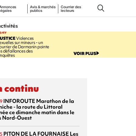
Annonces
Avis & marchés
Courrier des
légales
publics
lecteurs
ectivités
3:49
USTICE
Violences
exuelles sur mineurs - un
ourrier de Darmanin pointe
es défaillances des
VOIR PLUS
nquêtes
 continu
INFOROUTE
Marathon de la
9
iche - la route du Littoral
mée ce dimanche matin dans le
s Nord-Ouest
PITON DE LA FOURNAISE
Les
5