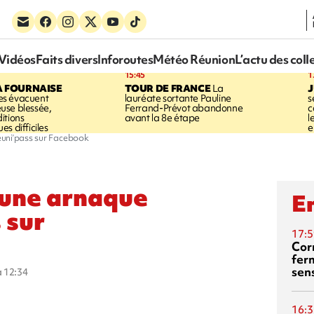
Vidéos
Faits divers
Inforoutes
Météo Réunion
L’actu des coll
15:45
1
A FOURNAISE
TOUR DE FRANCE
La
J
s évacuent
lauréate sortante Pauline
s
use blessée,
Ferrand-Prévot abandonne
c
itions
avant la 8e étape
l
s difficiles
e
éuni’pass sur Facebook
 une arnaque
En
 sur
17:5
Corn
fer
sen
à 12:34
16:3