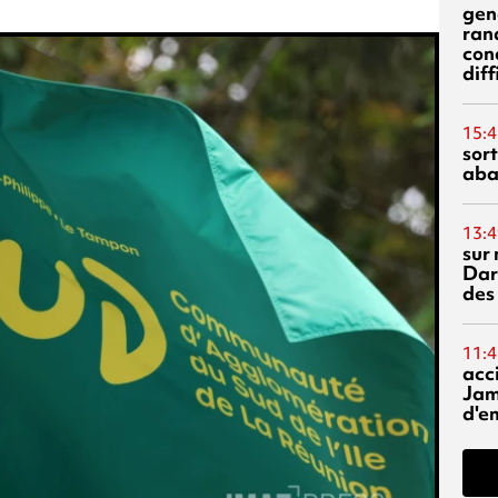
gen
ran
con
diff
15:4
sor
aba
13:4
sur 
Dar
des
11:4
acci
Jam
d'e