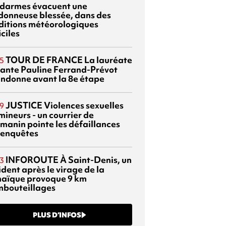
darmes évacuent une
donneuse blessée, dans des
ditions météorologiques
iciles
TOUR DE FRANCE
La lauréate
5
tante Pauline Ferrand-Prévot
ndonne avant la 8e étape
JUSTICE
Violences sexuelles
9
mineurs - un courrier de
manin pointe les défaillances
 enquêtes
INFOROUTE
À Saint-Denis, un
3
dent après le virage de la
aïque provoque 9 km
mbouteillages
PLUS D’INFOS