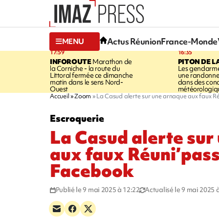
Actus Réunion
France-Monde
MENU
17:59
16:35
INFOROUTE
Marathon de
PITON DE L
la Corniche - la route du
Les gendarme
Littoral fermée ce dimanche
une randonne
matin dans le sens Nord-
dans des cond
Ouest
météorologique
Accueil
Zoom
La Casud alerte sur une arnaque aux faux R
Escroquerie
La Casud alerte sur
aux faux Réuni’pass
Facebook
Publié le 9 mai 2025 à 12:22
Actualisé le 9 mai 2025 