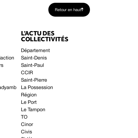
Retour en haut
L’ACTU DES
COLLECTIVITÉS
Département
daction
Saint-Denis
rs
Saint-Paul
CCIR
Saint-Pierre
 gadyamb
La Possession
Région
Le Port
Le Tampon
TO
Cinor
Civis