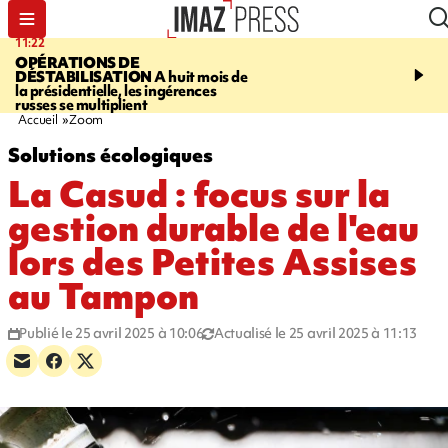
11:22
14:51
OPÉRATIONS DE
PARA-NATATION
Le P
DÉSTABILISATION
A huit mois de
Rivière triple champion
la présidentielle, les ingérences
russes se multiplient
Accueil
Zoom
Solutions écologiques
La Casud : focus sur la
gestion durable de l'eau
lors des Petites Assises
au Tampon
Publié le 25 avril 2025 à 10:06
Actualisé le 25 avril 2025 à 11:13