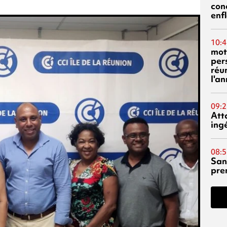
con
enf
10:4
mot
per
réu
l'a
09:2
Att
ing
08:5
San
pre