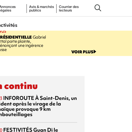
Annonces
Avis & marchés
Courrier des
légales
publics
lecteurs
ectivités
9:25
RÉSIDENTIELLE
Gabriel
ttal porte plainte,
énonçant une ingérence
usse
VOIR PLUS
 continu
INFOROUTE
À Saint-Denis, un
3
dent après le virage de la
aïque provoque 9 km
mbouteillages
FESTIVITÉS
Guan Di
le
0