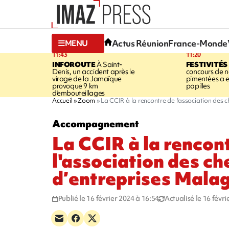
Actus Réunion
France-Monde
MENU
11:43
11:20
INFOROUTE
À Saint-
FESTIVITÉS
Denis, un accident après le
concours de no
virage de la Jamaïque
pimentées a 
provoque 9 km
papilles
d'embouteillages
Accueil
Zoom
La CCIR à la rencontre de l'association des 
Accompagnement
La CCIR à la rencon
l'association des ch
d’entreprises Mala
Publié le 16 février 2024 à 16:54
Actualisé le 16 févr