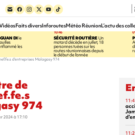
Vidéos
Faits divers
Inforoutes
Météo Réunion
L’actu des coll
10:46
0
GUAN DI
le
SÉCURITÉ ROUTIÈRE
Un
P
uilles
motard décède en juillet, 18
A
enflammé les
personnes tuées sur les
d
routes réunionnaises depuis
r
le début de l'année
chef.fe.s d’entreprises Malagasy 974
tre de
En
ef.fe.s
11:4
gasy 974
acci
Jam
d'e
ier 2024 à 17:10
11:2