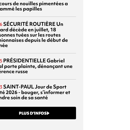
cours de nouilles pimentées a
lammé les papilles
SÉCURITÉ ROUTIÈRE
Un
6
ard décède en juillet, 18
sonnes tuées sur les routes
nionnaises depuis le début de
nnée
PRÉSIDENTIELLE
Gabriel
5
al porte plainte, dénonçant une
érence russe
SAINT-PAUL
Jour de Sport
3
té 2026 - bouger, s’informer et
ndre soin de sa santé
PLUS D’INFOS