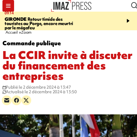
09:14
13:09
GIRONDE
Retour timide des
CONFLIT
Des échanges
touristes au Porge, encore meurtri
font cinq morts en Ukrai
par le mégafeu
Russie
Accueil
Zoom
Commande publique
La CCIR invite à discuter
du financement des
entreprises
Publié le 2 décembre 2024 à 13:47
Actualisé le 2 décembre 2024 à 13:50