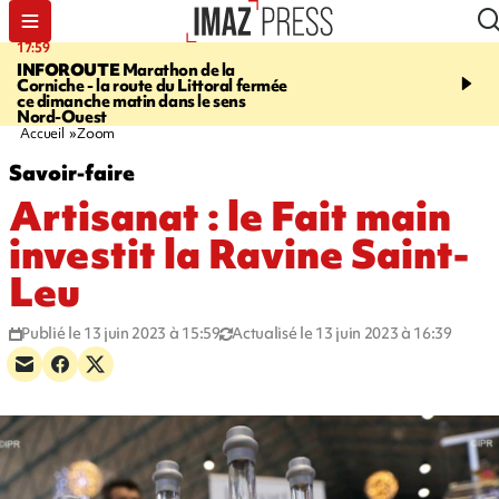
17:59
07:40
INFOROUTE
Marathon de la
MARATHON DE LA C
Corniche - la route du Littoral fermée
1.300 coureurs sur le bi
ce dimanche matin dans le sens
du littoral fermée dans l
Nord-Ouest
ouest. Photos et vidéos s
Accueil
Zoom
Savoir-faire
Artisanat : le Fait main
investit la Ravine Saint-
Leu
Publié le 13 juin 2023 à 15:59
Actualisé le 13 juin 2023 à 16:39