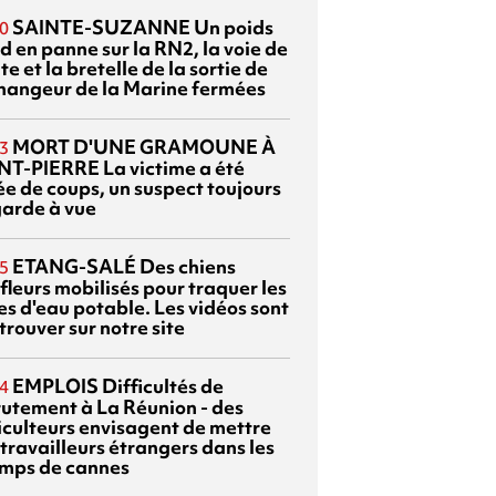
SAINTE-SUZANNE
Un poids
0
d en panne sur la RN2, la voie de
te et la bretelle de la sortie de
changeur de la Marine fermées
MORT D'UNE GRAMOUNE À
3
NT-PIERRE
La victime a été
ée de coups, un suspect toujours
garde à vue
ETANG-SALÉ
Des chiens
5
fleurs mobilisés pour traquer les
es d'eau potable. Les vidéos sont
trouver sur notre site
EMPLOIS
Difficultés de
4
rutement à La Réunion - des
iculteurs envisagent de mettre
travailleurs étrangers dans les
mps de cannes