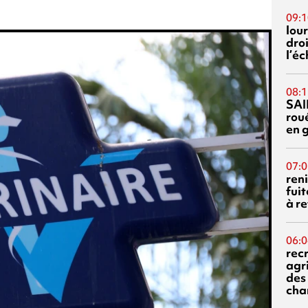
09:1
lour
droi
l’é
08:1
SAI
rou
en 
07:0
reni
fuit
à re
06:0
rec
agr
des 
cha