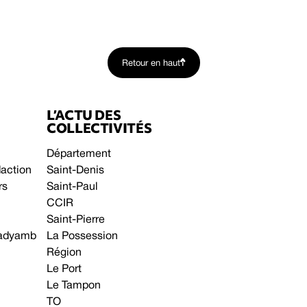
Retour en haut
L’ACTU DES
COLLECTIVITÉS
Département
daction
Saint-Denis
rs
Saint-Paul
CCIR
Saint-Pierre
 gadyamb
La Possession
Région
Le Port
Le Tampon
TO