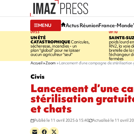
Actus Réunion
France-Monde
MENU
09:53
09:10
UN ÉTÉ
SAINTE-SU
CATASTROPHIQUE
Canicules,
poids lourd en
sécheresse, incendies - un
RN2, la voie de
plan "global" pour ne laisser
bretelle de la 
aucun agriculteur "seul"
l’échangeur d
fermées
Accueil
Zoom
Lancement d’une campagne de stérilisation g
Civis
Lancement d’une c
stérilisation gratui
et chats
Publié le 11 avril 2025 à 15:40
Actualisé le 11 avril 2