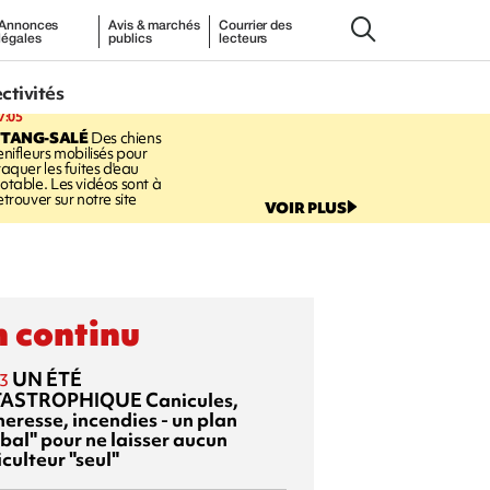
Annonces
Avis & marchés
Courrier des
légales
publics
lecteurs
ectivités
7:05
ETANG-SALÉ
Des chiens
enifleurs mobilisés pour
raquer les fuites d'eau
otable. Les vidéos sont à
etrouver sur notre site
VOIR PLUS
 continu
UN ÉTÉ
3
TASTROPHIQUE
Canicules,
heresse, incendies - un plan
bal" pour ne laisser aucun
culteur "seul"