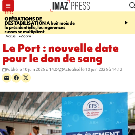
11:22
14:51
OPÉRATIONS DE
PARA-NATATION
Le P
DÉSTABILISATION
A huit mois de
Rivière triple champion
la présidentielle, les ingérences
russes se multiplient
Accueil
Zoom
Le Port : nouvelle date
pour le don de sang
Publié le 10 juin 2026 à 14:04
Actualisé le 10 juin 2026 à 14:12