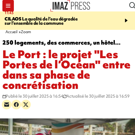
11:43
12:20
CILAOS
La qualité de l’eau dégradée
THAÏLANDE
Un adoles
sur l’ensemble de la commune
grands-parents puis six
dans son lycée
Accueil
Zoom
250 logements, des commerces, un hôtel...
Le Port : le projet "Les
Portes de l’Océan" entre
dans sa phase de
concrétisation
Publié le 30 juillet 2025 à 16:54
Actualisé le 30 juillet 2025 à 16:59