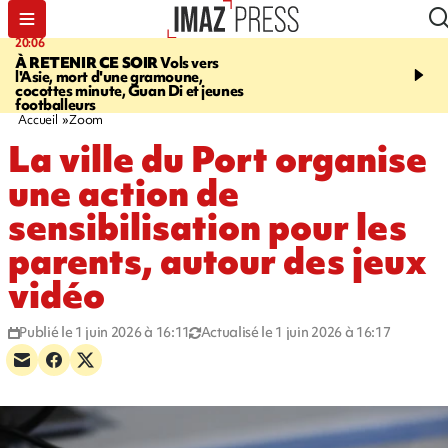
20:06
07:22
À RETENIR CE SOIR
Vols vers
JUSTICE
Le rappeur M
l'Asie, mort d'une gramoune,
Squale condamné à deu
cocottes minute, Guan Di et jeunes
des violences sur deux
footballeurs
Accueil
Zoom
La ville du Port organise
une action de
sensibilisation pour les
parents, autour des jeux
vidéo
Publié le 1 juin 2026 à 16:11
Actualisé le 1 juin 2026 à 16:17