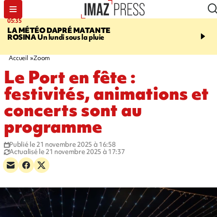
05:35
07:47
LA MÉTÉO DAPRÉ MATANTE
MAYOTTE
Une femme e
ROSINA
Un lundi sous la pluie
ses deux enfants meure
l'incendie de leur maiso
Accueil
Zoom
Le Port en fête :
festivités, animations et
concerts sont au
programme
Publié le 21 novembre 2025 à 16:58
Actualisé le 21 novembre 2025 à 17:37