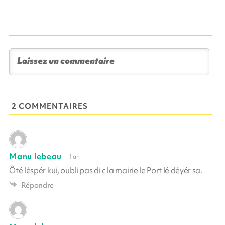
2 COMMENTAIRES
Manu lebeau
1 an
Ôté léspér kui, oubli pas di c la mairie le Port lé déyér sa.
Répondre